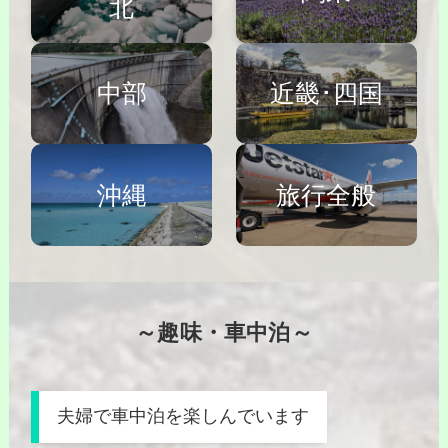
北
中部
近畿･四国
旅行全般
沖縄
～趣味・車中泊～
夫婦で車中泊を楽しんでいます