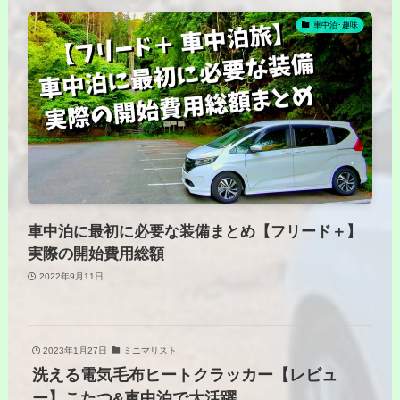
車中泊･趣味
車中泊に最初に必要な装備まとめ【フリード＋】
実際の開始費用総額
2022年9月11日
2023年1月27日
ミニマリスト
洗える電気毛布ヒートクラッカー【レビュ
ー】こたつ&車中泊で大活躍