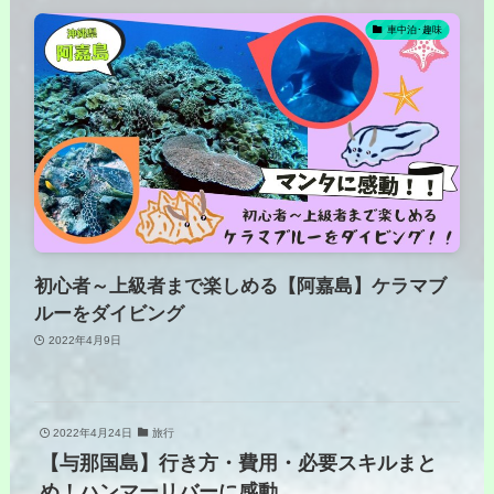
車中泊･趣味
初心者～上級者まで楽しめる【阿嘉島】ケラマブ
ルーをダイビング
2022年4月9日
2022年4月24日
旅行
【与那国島】行き方・費用・必要スキルまと
め！ハンマーリバーに感動