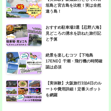
垣島と宮古島を比較！実は全然
違う島！
おすすめ駐車場3選【忍野八海】
見どころの湧水を訪ねた旅行記
と予算
絶景を楽しむコツ【下地島
17END】干潮・飛行機の時間確
認は必須
【実体験】大阪旅行3泊4日のル
ートや費用詳細！定番スポット
を網羅