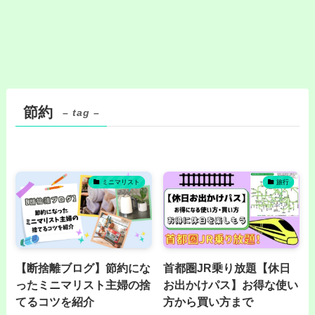
節約
– tag –
ミニマリスト
旅行
【断捨離ブログ】節約にな
首都圏JR乗り放題【休日
ったミニマリスト主婦の捨
お出かけパス】お得な使い
てるコツを紹介
方から買い方まで