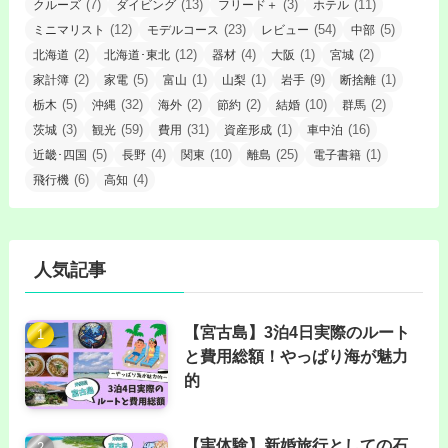
(7)
(13)
(3)
(11)
クルーズ
ダイビング
フリード＋
ホテル
(12)
(23)
(54)
(5)
ミニマリスト
モデルコース
レビュー
中部
(2)
(12)
(4)
(1)
(2)
北海道
北海道･東北
器材
大阪
宮城
(2)
(5)
(1)
(1)
(9)
(1)
家計簿
家電
富山
山梨
岩手
断捨離
(5)
(32)
(2)
(2)
(10)
(2)
栃木
沖縄
海外
節約
結婚
群馬
(3)
(59)
(31)
(1)
(16)
茨城
観光
費用
資産形成
車中泊
(5)
(4)
(10)
(25)
(1)
近畿･四国
長野
関東
離島
電子書籍
(6)
(4)
飛行機
高知
人気記事
【宮古島】3泊4日実際のルート
と費用総額！やっぱり海が魅力
的
【実体験】新婚旅行としての石