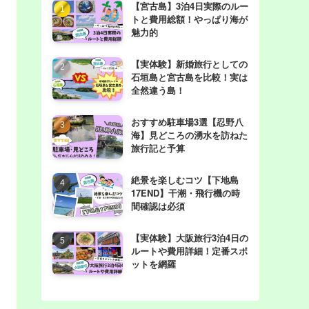
【宮古島】3泊4日実際のルー
トと費用総額！やっぱり海が
魅力的
【実体験】新婚旅行としての
石垣島と宮古島を比較！実は
全然違う島！
おすすめ駐車場3選【忍野八
海】見どころの湧水を訪ねた
旅行記と予算
絶景を楽しむコツ【下地島
17END】干潮・飛行機の時
間確認は必須
【実体験】大阪旅行3泊4日の
ルートや費用詳細！定番スポ
ットを網羅