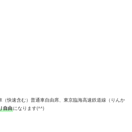
車（快速含む）普通車自由席、東京臨海高速鉄道線（りんか
り自由
になります(^^)