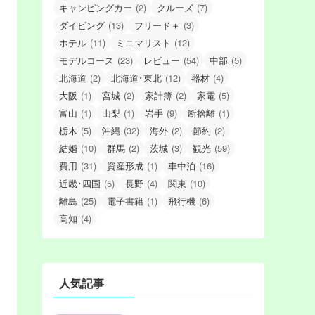
キャンピングカー
(2)
クルーズ
(7)
ダイビング
(13)
フリード＋
(3)
ホテル
(11)
ミニマリスト
(12)
モデルコース
(23)
レビュー
(54)
中部
(5)
北海道
(2)
北海道･東北
(12)
器材
(4)
大阪
(1)
宮城
(2)
家計簿
(2)
家電
(5)
富山
(1)
山梨
(1)
岩手
(9)
断捨離
(1)
栃木
(5)
沖縄
(32)
海外
(2)
節約
(2)
結婚
(10)
群馬
(2)
茨城
(3)
観光
(59)
費用
(31)
資産形成
(1)
車中泊
(16)
近畿･四国
(5)
長野
(4)
関東
(10)
離島
(25)
電子書籍
(1)
飛行機
(6)
高知
(4)
人気記事