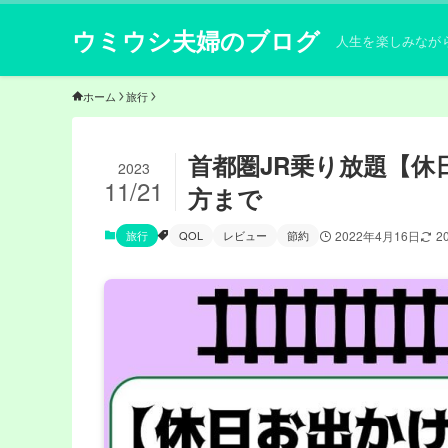
ウミウシ夫婦のブログ
人生を楽しみなが
ホーム
旅行
首都圏JR乗り放題【
2023
11/21
方まで
旅行
QOL
レビュー
節約
2022年4月16日
2