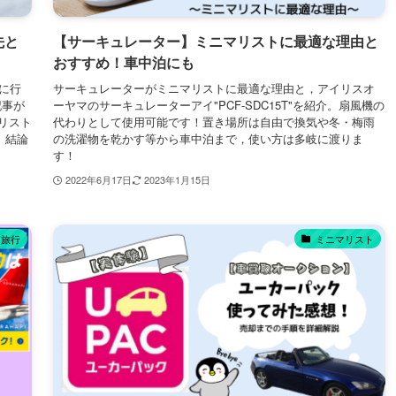
先と
【サーキュレーター】ミニマリストに最適な理由と
おすすめ！車中泊にも
際に行
サーキュレーターがミニマリストに最適な理由と，アイリスオ
記事が
ーヤマのサーキュレーターアイ"PCF-SDC15T"を紹介。扇風機の
マリスト
代わりとして使用可能です！置き場所は自由で換気や冬・梅雨
 結論
の洗濯物を乾かす等から車中泊まで，使い方は多岐に渡りま
す！
2022年6月17日
2023年1月15日
旅行
ミニマリスト