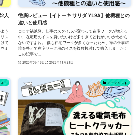
婦2人
徹底レビュー【イトーキ サリダ YL9A】他機種との
違いと使用感
のよう
コロナ禍以降、仕事のスタイルが変わって在宅ワークが増える
マリス
中、在宅用のイスを買いたいけど多すぎてどれがいいかわから
向けて
ないですよね。 僕も在宅ワークが多くなったため、家の仕事環
はウミ
境を整えて在宅ワーク用のイスを複数検討して購入しました！
この記事で...
2023年3月18日
2023年11月21日
リスト
ミニマリスト