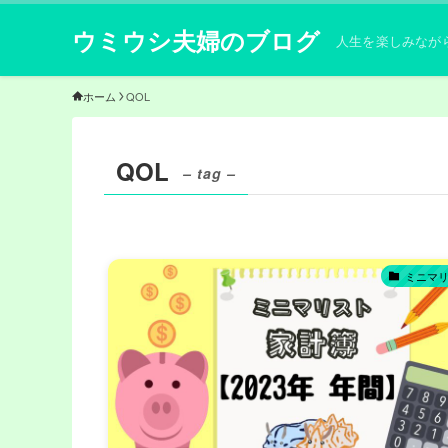
ウミウシ夫婦のブログ
人生を楽しみなが
ホーム
QOL
QOL
– tag –
ミニマ