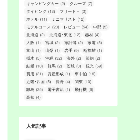
キャンピングカー
(2)
クルーズ
(7)
ダイビング
(13)
フリード＋
(3)
ホテル
(11)
ミニマリスト
(12)
モデルコース
(23)
レビュー
(54)
中部
(5)
北海道
(2)
北海道･東北
(12)
器材
(4)
大阪
(1)
宮城
(2)
家計簿
(2)
家電
(5)
富山
(1)
山梨
(1)
岩手
(9)
断捨離
(1)
栃木
(5)
沖縄
(32)
海外
(2)
節約
(2)
結婚
(10)
群馬
(2)
茨城
(3)
観光
(59)
費用
(31)
資産形成
(1)
車中泊
(16)
近畿･四国
(5)
長野
(4)
関東
(10)
離島
(25)
電子書籍
(1)
飛行機
(6)
高知
(4)
人気記事