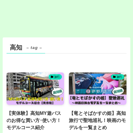
高知
– tag –
旅行
旅行
【実体験】高知MY遊バス
【竜とそばかすの姫】高知
のお得な買い方･使い方！
旅行で聖地巡礼！映画のモ
モデルコース紹介
デルを一覧まとめ