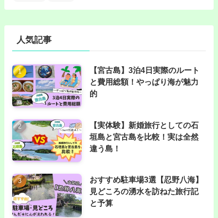
人気記事
【宮古島】3泊4日実際のルート
と費用総額！やっぱり海が魅力
的
【実体験】新婚旅行としての石
垣島と宮古島を比較！実は全然
違う島！
おすすめ駐車場3選【忍野八海】
見どころの湧水を訪ねた旅行記
と予算