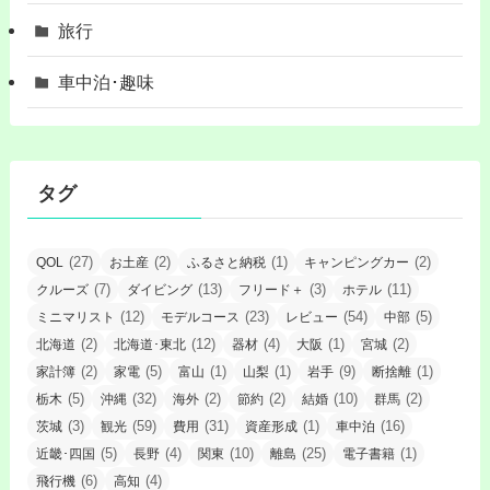
旅行
車中泊･趣味
タグ
(27)
(2)
(1)
(2)
QOL
お土産
ふるさと納税
キャンピングカー
(7)
(13)
(3)
(11)
クルーズ
ダイビング
フリード＋
ホテル
(12)
(23)
(54)
(5)
ミニマリスト
モデルコース
レビュー
中部
(2)
(12)
(4)
(1)
(2)
北海道
北海道･東北
器材
大阪
宮城
(2)
(5)
(1)
(1)
(9)
(1)
家計簿
家電
富山
山梨
岩手
断捨離
(5)
(32)
(2)
(2)
(10)
(2)
栃木
沖縄
海外
節約
結婚
群馬
(3)
(59)
(31)
(1)
(16)
茨城
観光
費用
資産形成
車中泊
(5)
(4)
(10)
(25)
(1)
近畿･四国
長野
関東
離島
電子書籍
(6)
(4)
飛行機
高知