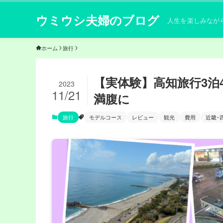
ウミウシ夫婦のブログ
人生を楽しみなが
ホーム
旅行
【実体験】高知旅行3泊
2023
11/21
満腹に
旅行
モデルコース
レビュー
観光
費用
近畿･