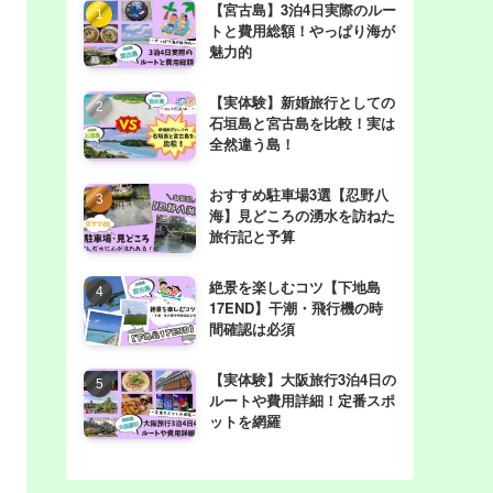
【宮古島】3泊4日実際のルー
トと費用総額！やっぱり海が
魅力的
【実体験】新婚旅行としての
石垣島と宮古島を比較！実は
全然違う島！
おすすめ駐車場3選【忍野八
海】見どころの湧水を訪ねた
旅行記と予算
絶景を楽しむコツ【下地島
17END】干潮・飛行機の時
間確認は必須
【実体験】大阪旅行3泊4日の
ルートや費用詳細！定番スポ
ットを網羅