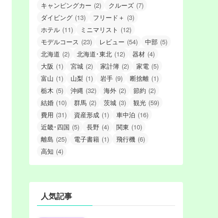
キャンピングカー
(2)
クルーズ
(7)
ダイビング
(13)
フリード＋
(3)
ホテル
(11)
ミニマリスト
(12)
モデルコース
(23)
レビュー
(54)
中部
(5)
北海道
(2)
北海道･東北
(12)
器材
(4)
大阪
(1)
宮城
(2)
家計簿
(2)
家電
(5)
富山
(1)
山梨
(1)
岩手
(9)
断捨離
(1)
栃木
(5)
沖縄
(32)
海外
(2)
節約
(2)
結婚
(10)
群馬
(2)
茨城
(3)
観光
(59)
費用
(31)
資産形成
(1)
車中泊
(16)
近畿･四国
(5)
長野
(4)
関東
(10)
離島
(25)
電子書籍
(1)
飛行機
(6)
高知
(4)
人気記事