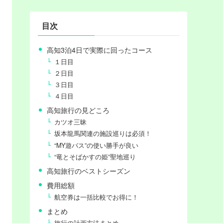
目次
高知3泊4日で実際に回ったコース
１日目
２日目
３日目
４日目
高知旅行の見どころ
カツオ三昧
坂本龍馬関連の施設巡りは必須！
“MY遊バス”の使い勝手が良い
“竜とそばかすの姫”聖地巡り
高知旅行のベストシーズン
費用総額
航空券は一括比較でお得に！
まとめ
旅行の計画方法まとめ