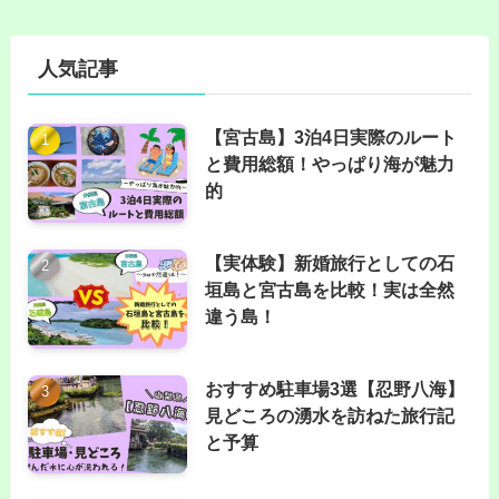
人気記事
【宮古島】3泊4日実際のルート
と費用総額！やっぱり海が魅力
的
【実体験】新婚旅行としての石
垣島と宮古島を比較！実は全然
違う島！
おすすめ駐車場3選【忍野八海】
見どころの湧水を訪ねた旅行記
と予算