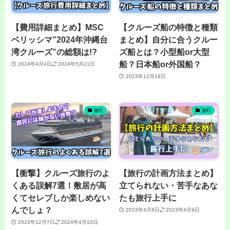
【費用詳細まとめ】MSC
【クルーズ船の特徴と種類
ベリッシマ”2024年沖縄台
まとめ】自分に合うクルー
湾クルーズ”の総額は!?
ズ船とは？小型船or大型
船？日本船or外国船？
2024年4月4日
2024年5月21日
2023年12月18日
旅行
旅行
【衝撃】クルーズ旅行のよ
【旅行の計画方法まとめ】
くある誤解7選！敷居が高
立てられない・苦手なあな
くてセレブしか楽しめない
たも旅行上手に
んでしょ？
2023年4月8日
2023年4月9日
2023年12月7日
2024年4月10日