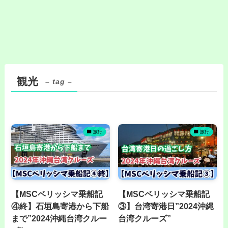
観光
– tag –
旅行
旅行
【MSCベリッシマ乗船記
【MSCベリッシマ乗船記
④終】石垣島寄港から下船
③】台湾寄港日”2024沖縄
まで”2024沖縄台湾クルー
台湾クルーズ”