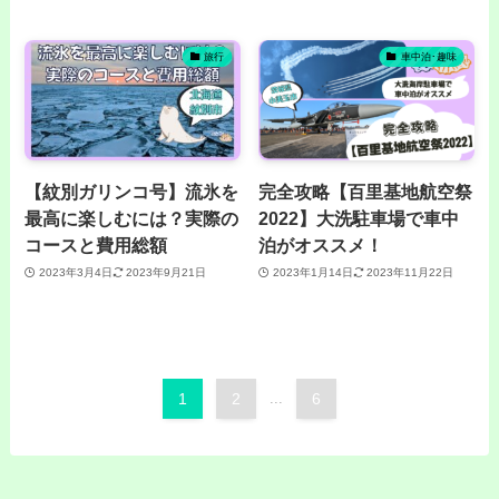
旅行
車中泊･趣味
【紋別ガリンコ号】流氷を
完全攻略【百里基地航空祭
最高に楽しむには？実際の
2022】大洗駐車場で車中
コースと費用総額
泊がオススメ！
2023年3月4日
2023年9月21日
2023年1月14日
2023年11月22日
1
2
...
6