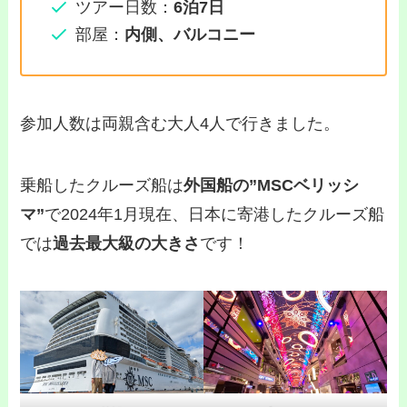
ツアー日数：
6泊7日
部屋：
内側、バルコニー
参加人数は両親含む大人4人で行きました。
乗船したクルーズ船は
外国船の”MSCベリッシ
マ”
で2024年1月現在、日本に寄港したクルーズ船
では
過去最大級の大きさ
です！