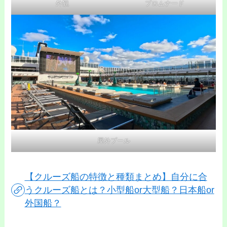
外観
プロムナード
屋外プール
【クルーズ船の特徴と種類まとめ】自分に合
うクルーズ船とは？小型船or大型船？日本船or
外国船？