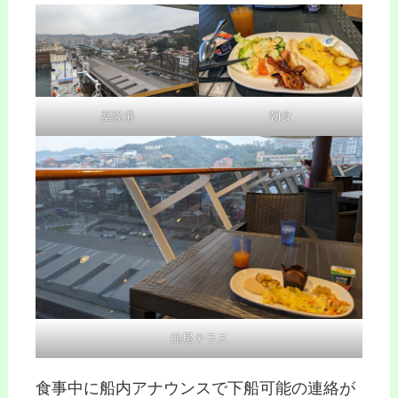
基隆港
朝食
船尾テラス
食事中に船内アナウンスで下船可能の連絡が