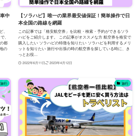
で車中
【ソラハピ】唯一の業界最安値保証！簡単操作で日
本全国の路線を網羅
ど、
この記事では「格安航空券」を比較・検索・予約ができるソラ
きで、
ハピをご紹介します。 この記事がオススメな方 航空券を格安で
の都
購入したい ソラハピの特徴を知りたい ソラハピを利用するメリ
地の
ットを知りたい 旅行や出張の時の航空券を探している時に、き
っとお役...
2022年6月11日
2023年4月12日
旅行
旅行