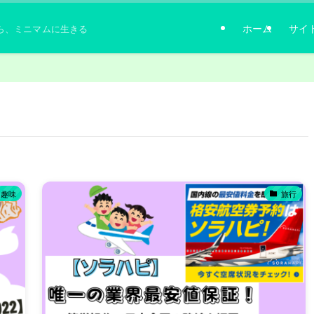
ホーム
サイ
ら、ミニマムに生きる
･趣味
旅行