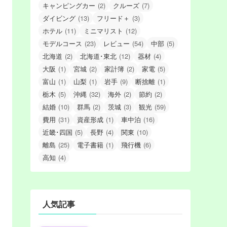
キャンピングカー
(2)
クルーズ
(7)
ダイビング
(13)
フリード＋
(3)
ホテル
(11)
ミニマリスト
(12)
モデルコース
(23)
レビュー
(54)
中部
(5)
北海道
(2)
北海道･東北
(12)
器材
(4)
大阪
(1)
宮城
(2)
家計簿
(2)
家電
(5)
富山
(1)
山梨
(1)
岩手
(9)
断捨離
(1)
栃木
(5)
沖縄
(32)
海外
(2)
節約
(2)
結婚
(10)
群馬
(2)
茨城
(3)
観光
(59)
費用
(31)
資産形成
(1)
車中泊
(16)
近畿･四国
(5)
長野
(4)
関東
(10)
離島
(25)
電子書籍
(1)
飛行機
(6)
高知
(4)
人気記事