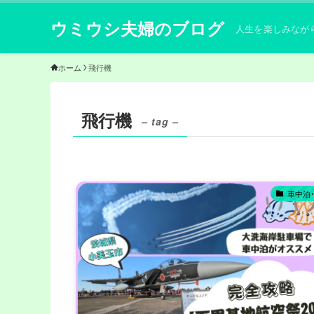
ウミウシ夫婦のブログ
人生を楽しみなが
ホーム
飛行機
飛行機
– tag –
車中泊