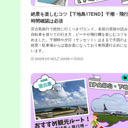
絶景を楽しむコツ【下地島17END】干潮・飛
時間確認は必須
宮古島旅行で絶対に行くべき17エンド。名前の意味や読み
自転車を借りての行き方，ビーチや飛行機を楽しむコツを
めました。干潮時や夕日（サンセット）はまるで天国のよ
絶景！駐車場からは遊歩道になっており車両通行止めにな
います。
2022年5月16日
2023年11月20日