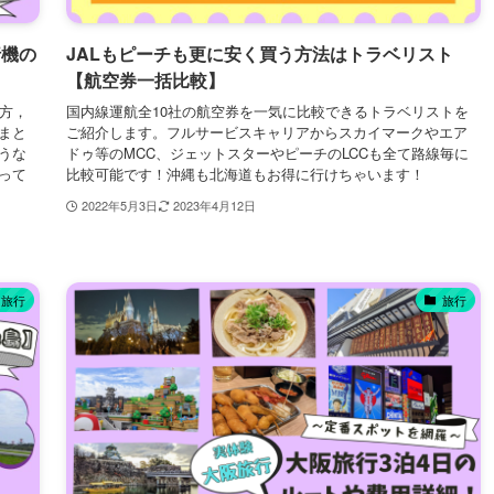
行機の
JALもピーチも更に安く買う方法はトラベリスト
【航空券一括比較】
方，
国内線運航全10社の航空券を一気に比較できるトラベリストを
まと
ご紹介します。フルサービスキャリアからスカイマークやエア
うな
ドゥ等のMCC、ジェットスターやピーチのLCCも全て路線毎に
って
比較可能です！沖縄も北海道もお得に行けちゃいます！
2022年5月3日
2023年4月12日
旅行
旅行