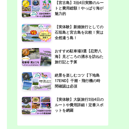
【宮古島】3泊4日実際のルー
トと費用総額！やっぱり海が
魅力的
【実体験】新婚旅行としての
石垣島と宮古島を比較！実は
全然違う島！
おすすめ駐車場3選【忍野八
海】見どころの湧水を訪ねた
旅行記と予算
絶景を楽しむコツ【下地島
17END】干潮・飛行機の時
間確認は必須
【実体験】大阪旅行3泊4日の
ルートや費用詳細！定番スポ
ットを網羅