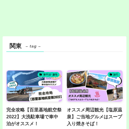
関東
– tag –
車中泊･趣味
旅行
完全攻略【百里基地航空祭
オススメ周辺観光【塩原温
2022】大洗駐車場で車中
泉】ご当地グルメはスープ
泊がオススメ！
入り焼きそば！