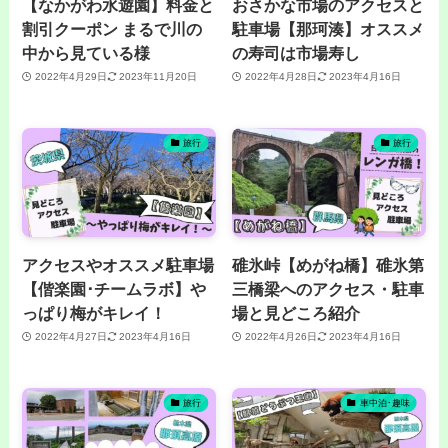
【なかがわ水遊園】料金と
おさかな市場のアクセスと
割引クーポン まるで川の
駐車場【那珂湊】オススメ
中から見ている様
の寿司は市場寿し
2022年4月29日
2023年11月20日
2022年4月28日
2023年4月16日
旅行
旅行
アクセスやオススメ駐車場
碓氷峠【めがね橋】碓氷第
【偕楽園･チームラボ】や
三橋梁へのアクセス・駐車
っぱり梅がキレイ！
場と見どころ紹介
2022年4月27日
2023年4月16日
2022年4月26日
2023年4月16日
旅行
車中泊･趣味