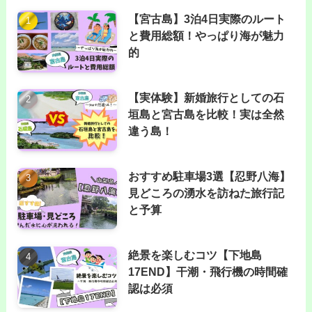
【宮古島】3泊4日実際のルート
と費用総額！やっぱり海が魅力
的
【実体験】新婚旅行としての石
垣島と宮古島を比較！実は全然
違う島！
おすすめ駐車場3選【忍野八海】
見どころの湧水を訪ねた旅行記
と予算
絶景を楽しむコツ【下地島
17END】干潮・飛行機の時間確
認は必須