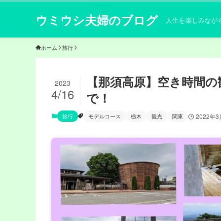
ウミウシ夫婦のブログ
人生を楽しみなが
ホーム
旅行
【那須高原】空き時間の
2023
4/16
で！
旅行
モデルコース
栃木
観光
関東
2022年3