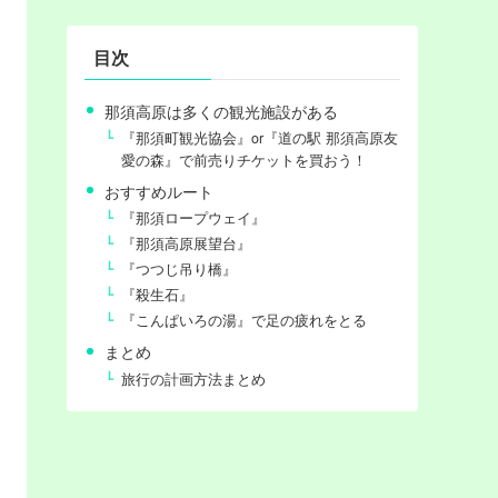
目次
那須高原は多くの観光施設がある
『那須町観光協会』or『道の駅 那須高原友
愛の森』で前売りチケットを買おう！
おすすめルート
『那須ロープウェイ』
『那須高原展望台』
『つつじ吊り橋』
『殺生石』
『こんぱいろの湯』で足の疲れをとる
まとめ
旅行の計画方法まとめ