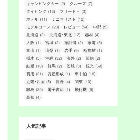
キャンピングカー
(2)
クルーズ
(7)
ダイビング
(13)
フリード＋
(3)
ホテル
(11)
ミニマリスト
(12)
モデルコース
(23)
レビュー
(54)
中部
(5)
北海道
(2)
北海道･東北
(12)
器材
(4)
大阪
(1)
宮城
(2)
家計簿
(2)
家電
(5)
富山
(1)
山梨
(1)
岩手
(9)
断捨離
(1)
栃木
(5)
沖縄
(32)
海外
(2)
節約
(2)
結婚
(10)
群馬
(2)
茨城
(3)
観光
(59)
費用
(31)
資産形成
(1)
車中泊
(16)
近畿･四国
(5)
長野
(4)
関東
(10)
離島
(25)
電子書籍
(1)
飛行機
(6)
高知
(4)
人気記事