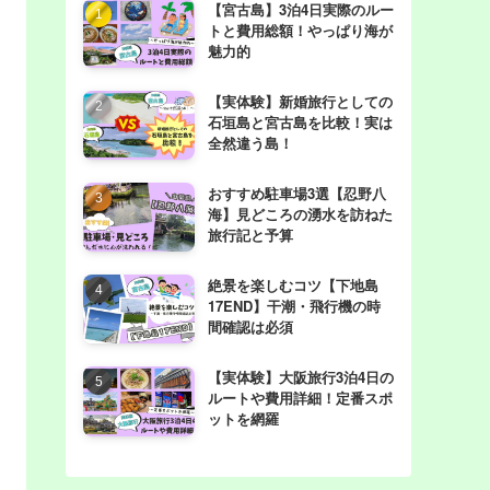
【宮古島】3泊4日実際のルー
トと費用総額！やっぱり海が
魅力的
【実体験】新婚旅行としての
石垣島と宮古島を比較！実は
全然違う島！
おすすめ駐車場3選【忍野八
海】見どころの湧水を訪ねた
旅行記と予算
絶景を楽しむコツ【下地島
17END】干潮・飛行機の時
間確認は必須
【実体験】大阪旅行3泊4日の
ルートや費用詳細！定番スポ
ットを網羅