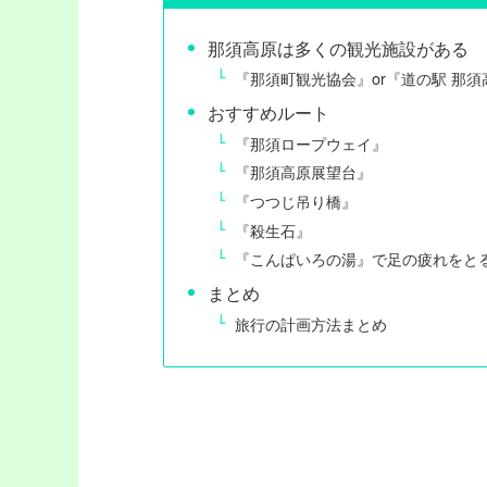
那須高原は多くの観光施設がある
『那須町観光協会』or『道の駅 那
おすすめルート
『那須ロープウェイ』
『那須高原展望台』
『つつじ吊り橋』
『殺生石』
『こんぱいろの湯』で足の疲れをと
まとめ
旅行の計画方法まとめ