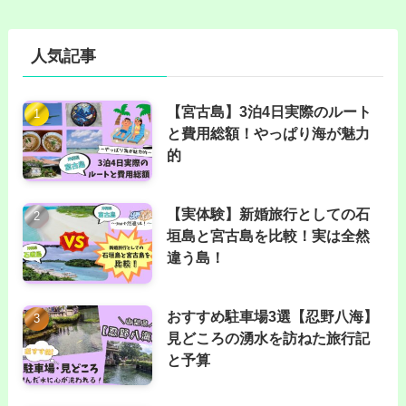
人気記事
【宮古島】3泊4日実際のルート
と費用総額！やっぱり海が魅力
的
【実体験】新婚旅行としての石
垣島と宮古島を比較！実は全然
違う島！
おすすめ駐車場3選【忍野八海】
見どころの湧水を訪ねた旅行記
と予算