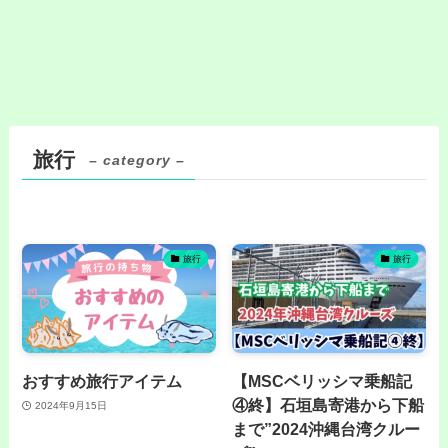
旅行
– category –
旅行
旅行
おすすめ旅行アイテム
【MSCベリッシマ乗船記
④終】石垣島寄港から下船
2024年9月15日
まで”2024沖縄台湾クルー