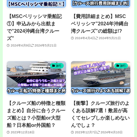
【MSCベリッシマ乗船記
【費用詳細まとめ】MSC
①】申込みから出航ま
ベリッシマ”2024年沖縄台
で”2024沖縄台湾クルー
湾クルーズ”の総額は!?
ズ”
2024年4月4日
2024年5月21日
2024年4月9日
2024年5月21日
旅行
旅行
【クルーズ船の特徴と種類
【衝撃】クルーズ旅行のよ
まとめ】自分に合うクルー
くある誤解7選！敷居が高
ズ船とは？小型船or大型
くてセレブしか楽しめない
船？日本船or外国船？
んでしょ？
2023年12月18日
2023年12月7日
2024年4月10日