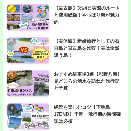
【宮古島】3泊4日実際のルート
と費用総額！やっぱり海が魅力
的
【実体験】新婚旅行としての石
垣島と宮古島を比較！実は全然
違う島！
おすすめ駐車場3選【忍野八海】
見どころの湧水を訪ねた旅行記
と予算
絶景を楽しむコツ【下地島
17END】干潮・飛行機の時間確
認は必須