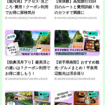
【龍河洞】アクセス･見ど
【実体験】高知旅行3泊4
ころ･費用！クーポン利用
日のルートと費用詳細！旬
でお得に探検気分
のカツオで満腹に
2022年11月30日
2023年4月16日
2022年11月26日
2023年11月21日
旅行
旅行
【猊鼻渓舟下り】厳美渓と
【岩手県南部】おすすめ観
の違いは？クーポン利用で
光･グルメまとめ！平泉周
お得に楽しもう！
辺観光は渓谷巡り
2022年10月30日
2023年11月21日
2022年10月26日
2023年4月16日
旅行
旅行