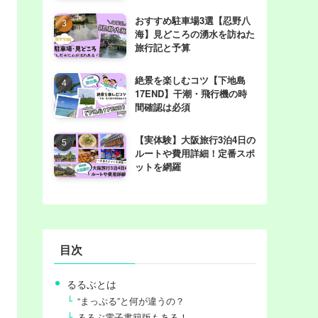
おすすめ駐車場3選【忍野八
海】見どころの湧水を訪ねた
旅行記と予算
絶景を楽しむコツ【下地島
17END】干潮・飛行機の時
間確認は必須
【実体験】大阪旅行3泊4日の
ルートや費用詳細！定番スポ
ットを網羅
目次
るるぶとは
“まっぷる”と何が違うの？
るるぶ電子書籍版もある！