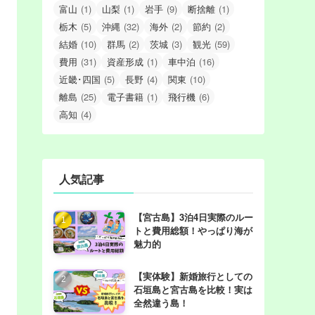
富山
(1)
山梨
(1)
岩手
(9)
断捨離
(1)
栃木
(5)
沖縄
(32)
海外
(2)
節約
(2)
結婚
(10)
群馬
(2)
茨城
(3)
観光
(59)
費用
(31)
資産形成
(1)
車中泊
(16)
近畿･四国
(5)
長野
(4)
関東
(10)
離島
(25)
電子書籍
(1)
飛行機
(6)
高知
(4)
人気記事
【宮古島】3泊4日実際のルー
トと費用総額！やっぱり海が
魅力的
【実体験】新婚旅行としての
石垣島と宮古島を比較！実は
全然違う島！