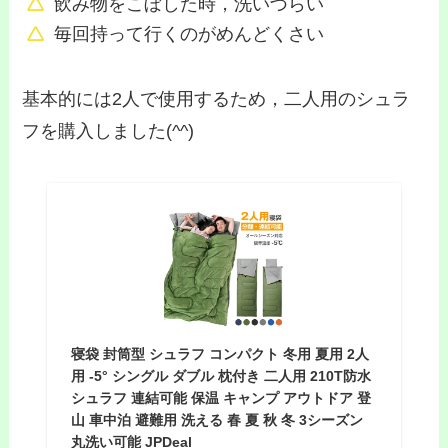
飲み物をこぼした時，洗いづらい
毎回持って行くのがめんどくさい
基本的には2人で使用するため，二人用のシュラ
フを購入しました(^^)
寝袋 封筒型 シュラフ コンパクト 冬用 夏用 2人
用 -5° シングル ダブル 枕付き 二人用 210T防水
シュラフ 連結可能 保温 キャンプ アウトドア 登
山 車中泊 避難用 洗える 春 夏 秋 冬 3シーズン
丸洗い可能 JPDeal