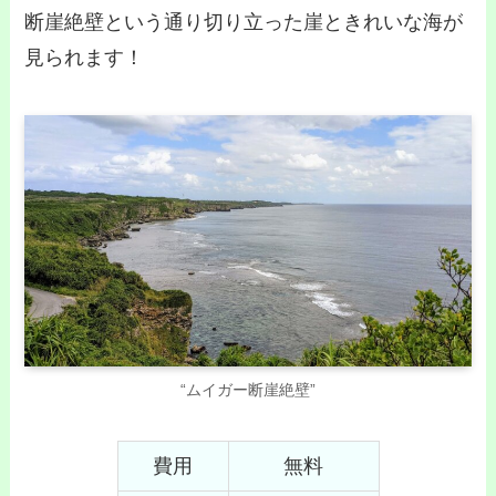
断崖絶壁という通り切り立った崖ときれいな海が
見られます！
“ムイガー断崖絶壁”
費用
無料