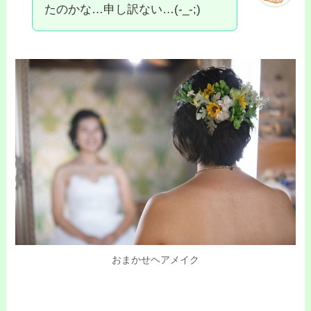
たのかな…申し訳ない…(-_-;)
おまかせヘアメイク