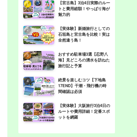
【宮古島】3泊4日実際のルー
トと費用総額！やっぱり海が
魅力的
【実体験】新婚旅行としての
石垣島と宮古島を比較！実は
全然違う島！
おすすめ駐車場3選【忍野八
海】見どころの湧水を訪ねた
旅行記と予算
絶景を楽しむコツ【下地島
17END】干潮・飛行機の時
間確認は必須
【実体験】大阪旅行3泊4日の
ルートや費用詳細！定番スポ
ットを網羅