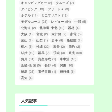
キャンピングカー
(2)
クルーズ
(7)
ダイビング
(13)
フリード＋
(3)
ホテル
(11)
ミニマリスト
(12)
モデルコース
(23)
レビュー
(54)
中部
(5)
北海道
(2)
北海道･東北
(12)
器材
(4)
大阪
(1)
宮城
(2)
家計簿
(2)
家電
(5)
富山
(1)
山梨
(1)
岩手
(9)
断捨離
(1)
栃木
(5)
沖縄
(32)
海外
(2)
節約
(2)
結婚
(10)
群馬
(2)
茨城
(3)
観光
(59)
費用
(31)
資産形成
(1)
車中泊
(16)
近畿･四国
(5)
長野
(4)
関東
(10)
離島
(25)
電子書籍
(1)
飛行機
(6)
高知
(4)
人気記事