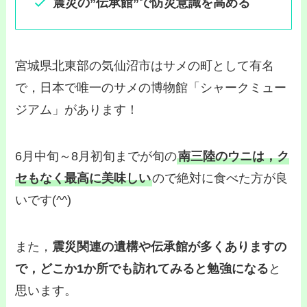
震災の”伝承館”で防災意識を高める
宮城県北東部の気仙沼市はサメの町として有名
で，日本で唯一のサメの博物館「シャークミュー
ジアム」があります！
6月中旬～8月初旬までが旬の
南三陸のウニは，ク
セもなく最高に美味しい
ので絶対に食べた方が良
いです(^^)
また，
震災関連の遺構や伝承館が多くありますの
で，どこか1か所でも訪れてみると勉強になる
と
思います。